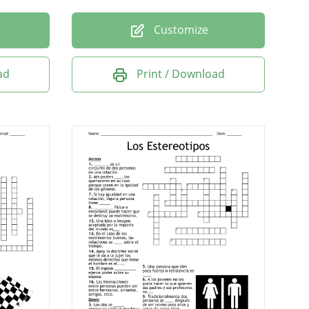
Customize
ad
Print / Download