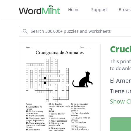
Home
Support
Brows
Search
Cruc
This prin
to downl
Descripti
El Amer
Tiene u
Show Cl
Animal 
Ave noc
Pájaro 