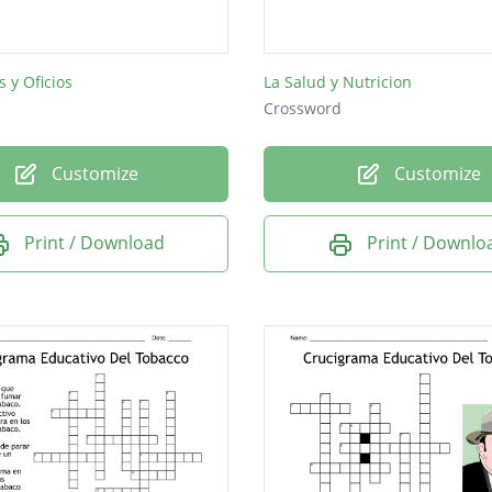
n los jardines
lor naranja y tiene un cuello largo.
s y Oficios
La Salud y Nutricion
Crossword
Customize
Customize
Print / Download
Print / Downlo