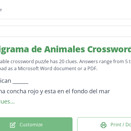
e
igrama de Animales Crosswor
table crossword puzzle has 20 clues. Answers range from 5 to
oad as a Microsoft Word document or a PDF.
on
ican ______
na concha rojo y esta en el fondo del mar
ues...
feliz en Hawaii
turna
depredador
Customize
Print / 