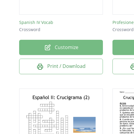
Saltos e
Es de co
Spanish IV Vocab
Profesione
Crossword
Crossword
Customize
Print / Download